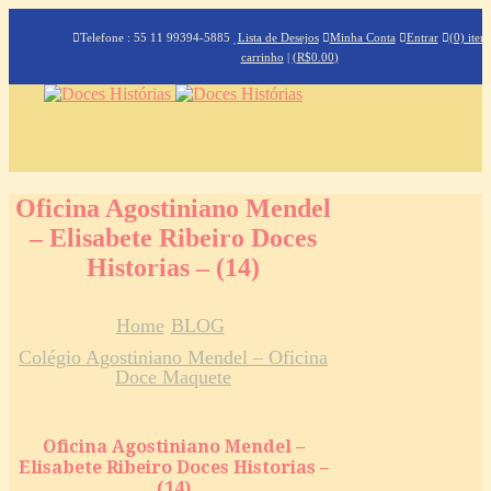
Telefone : 55 11 99394-5885
Lista de Desejos
Minha Conta
Entrar
(0) iten
carrinho
|
(
R$
0.00
)
Oficina Agostiniano Mendel
– Elisabete Ribeiro Doces
Historias – (14)
Home
BLOG
Colégio Agostiniano Mendel – Oficina
Doce Maquete
Oficina Agostiniano Mendel –
Elisabete Ribeiro Doces Historias –
(14)