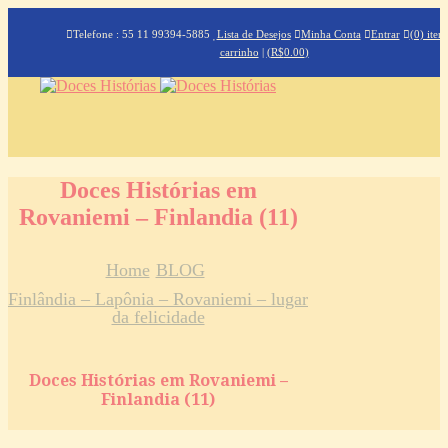
Telefone : 55 11 99394-5885
Lista de Desejos
Minha Conta
Entrar
(0) iten
carrinho
|
(
R$
0.00
)
Doces Histórias em
Rovaniemi – Finlandia (11)
Home
BLOG
Finlândia – Lapônia – Rovaniemi – lugar
da felicidade
Doces Histórias em Rovaniemi –
Finlandia (11)