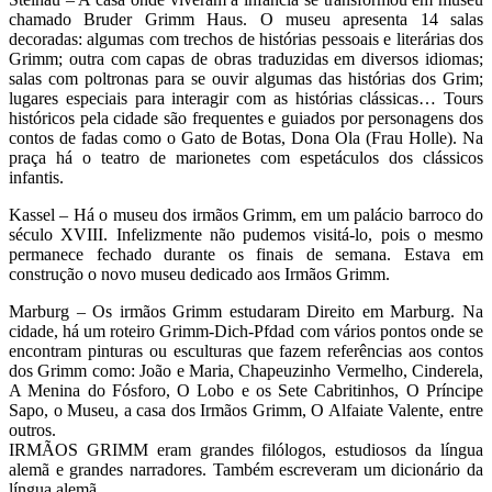
chamado Bruder Grimm Haus. O museu apresenta 14 salas
decoradas: algumas com trechos de histórias pessoais e literárias dos
Grimm; outra com capas de obras traduzidas em diversos idiomas;
salas com poltronas para se ouvir algumas das histórias dos Grim;
lugares especiais para interagir com as histórias clássicas… Tours
históricos pela cidade são frequentes e guiados por personagens dos
contos de fadas como o Gato de Botas, Dona Ola (Frau Holle). Na
praça há o teatro de marionetes com espetáculos dos clássicos
infantis.
Kassel – Há o museu dos irmãos Grimm, em um palácio barroco do
século XVIII. Infelizmente não pudemos visitá-lo, pois o mesmo
permanece fechado durante os finais de semana. Estava em
construção o novo museu dedicado aos Irmãos Grimm.
Marburg – Os irmãos Grimm estudaram Direito em Marburg. Na
cidade, há um roteiro Grimm-Dich-Pfdad com vários pontos onde se
encontram pinturas ou esculturas que fazem referências aos contos
dos Grimm como: João e Maria, Chapeuzinho Vermelho, Cinderela,
A Menina do Fósforo, O Lobo e os Sete Cabritinhos, O Príncipe
Sapo, o Museu, a casa dos Irmãos Grimm, O Alfaiate Valente, entre
outros.
IRMÃOS GRIMM eram grandes filólogos, estudiosos da língua
alemã e grandes narradores. Também escreveram um dicionário da
língua alemã.