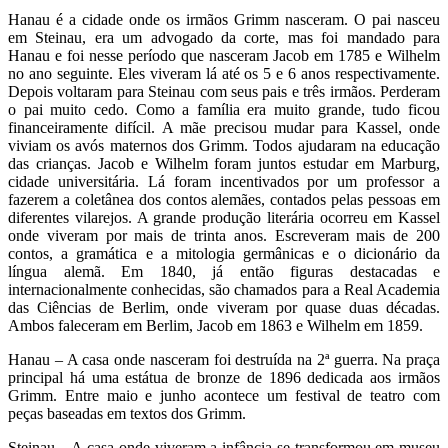
Hanau é a cidade onde os irmãos Grimm nasceram. O pai nasceu
em Steinau, era um advogado da corte, mas foi mandado para
Hanau e foi nesse período que nasceram Jacob em 1785 e Wilhelm
no ano seguinte. Eles viveram lá até os 5 e 6 anos respectivamente.
Depois voltaram para Steinau com seus pais e três irmãos. Perderam
o pai muito cedo. Como a família era muito grande, tudo ficou
financeiramente difícil. A mãe precisou mudar para Kassel, onde
viviam os avós maternos dos Grimm. Todos ajudaram na educação
das crianças. Jacob e Wilhelm foram juntos estudar em Marburg,
cidade universitária. Lá foram incentivados por um professor a
fazerem a coletânea dos contos alemães, contados pelas pessoas em
diferentes vilarejos. A grande produção literária ocorreu em Kassel
onde viveram por mais de trinta anos. Escreveram mais de 200
contos, a gramática e a mitologia germânicas e o dicionário da
língua alemã. Em 1840, já então figuras destacadas e
internacionalmente conhecidas, são chamados para a Real Academia
das Ciências de Berlim, onde viveram por quase duas décadas.
Ambos faleceram em Berlim, Jacob em 1863 e Wilhelm em 1859.
Hanau – A casa onde nasceram foi destruída na 2ª guerra. Na praça
principal há uma estátua de bronze de 1896 dedicada aos irmãos
Grimm. Entre maio e junho acontece um festival de teatro com
peças baseadas em textos dos Grimm.
Steinau – A casa onde viveram a infância se transformou em museu