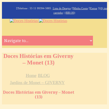
Telefone : 55 11 99394-5885
Lista de Desejos
Minha Conta
Entrar
(0) iten
carrinho
|
(
R$
0.00
)
Doces Histórias em Giverny
– Monet (13)
Home
BLOG
Jardins de Monet – GIVERNY
Doces Histórias em Giverny – Monet
(13)