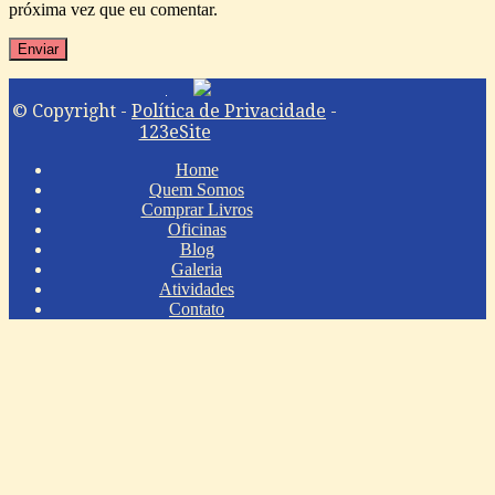
próxima vez que eu comentar.
© Copyright -
Política de Privacidade
-
123eSite
Home
Quem Somos
Comprar Livros
Oficinas
Blog
Galeria
Atividades
Contato