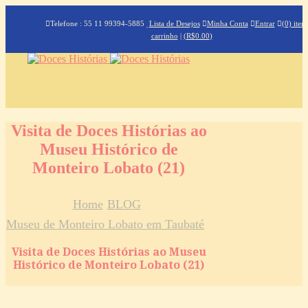
Telefone : 55 11 99394-5885
Lista de Desejos
Minha Conta
Entrar
(0) iten
carrinho
|
(
R$
0.00
)
Visita de Doces Histórias ao
Museu Histórico de
Monteiro Lobato (21)
Home
BLOG
Museu de Monteiro Lobato em Taubaté
Visita de Doces Histórias ao Museu
Histórico de Monteiro Lobato (21)