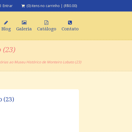
Entrar
(0) itens no carrinho
|
(
R$
0.00
)
Blog
Galeria
Catálogo
Contato
 (23)
tórias ao Museu Histórico de Monteiro Lobato (23)
 (23)