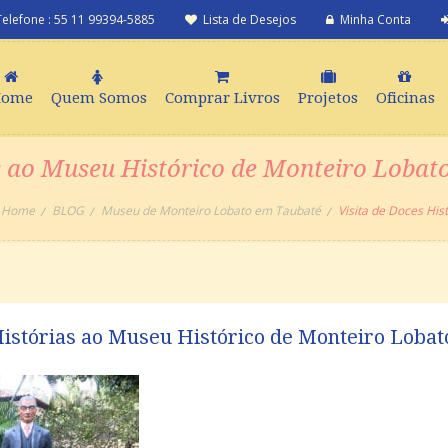
Telefone : 55 11 99394-5885
Lista de Desejos
Minha Conta
Home
Quem Somos
Comprar Livros
Projetos
Oficinas
s ao Museu Histórico de Monteiro Lobato
Home
BLOG
Museu de Monteiro Lobato em Taubaté
Visita de Doces His
Histórias ao Museu Histórico de Monteiro Lobato