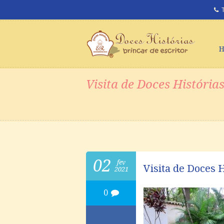
Visita de Doces História
02
fev
Visita de Doces 
2021
0