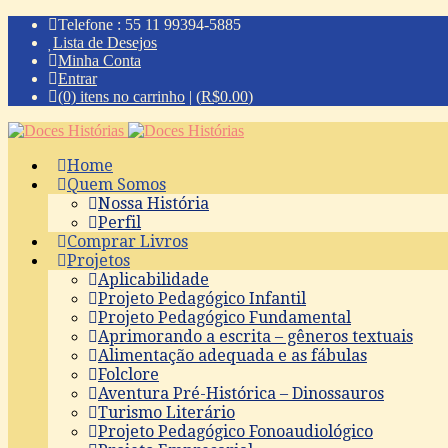
Telefone : 55 11 99394-5885
Lista de Desejos
Minha Conta
Entrar
(0) itens no carrinho
|
(
R$
0.00
)
Home
Quem Somos
Nossa História
Perfil
Comprar Livros
Projetos
Aplicabilidade
Projeto Pedagógico Infantil
Projeto Pedagógico Fundamental
Aprimorando a escrita – gêneros textuais
Alimentação adequada e as fábulas
Folclore
Aventura Pré-Histórica – Dinossauros
Turismo Literário
Projeto Pedagógico Fonoaudiológico