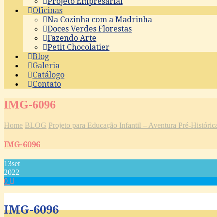
Projeto Empresarial
Oficinas
Na Cozinha com a Madrinha
Doces Verdes Florestas
Fazendo Arte
Petit Chocolatier
Blog
Galeria
Catálogo
Contato
IMG-6096
Home
BLOG
Projeto para Educação Infantil – Aventura Pré-Históri
IMG-6096
13
set
2022
0
IMG-6096