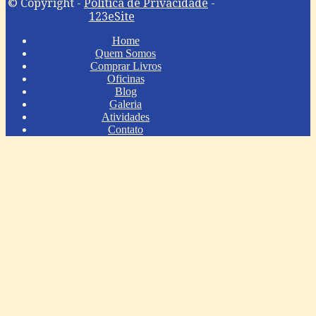
© Copyright -
Política de Privacidade
-
123eSite
Home
Quem Somos
Comprar Livros
Oficinas
Blog
Galeria
Atividades
Contato