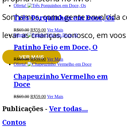
Oferta!
Sonhamos, como gente envolvida c
Três Porquinhos em Doce, Os
O
O
R$
69.00
R$
59.00
Ver Mais
levar as crianças, conosco, em voo
preço
preço
Oferta!
original
atual
era:
é:
Patinho Feio em Doce, O
R$69.00.
R$59.00.
VER MAIS
O
O
R$
69.00
R$
59.00
Ver Mais
preço
preço
Oferta!
original
atual
era:
é:
Chapeuzinho Vermelho em
BRINQUE DE ESCR
R$69.00.
R$59.00.
Doce
O
O
R$
69.00
R$
59.00
Ver Mais
preço
preço
ESCREVA SUA HIS
original
atual
Publicações -
Ver todas...
era:
é:
R$69.00.
R$59.00.
Contos