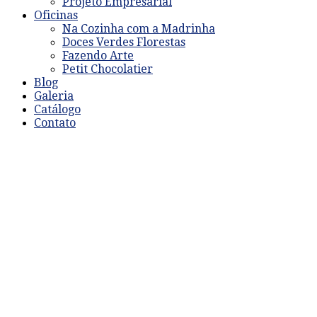
Projeto Empresarial
Oficinas
Na Cozinha com a Madrinha
Doces Verdes Florestas
Fazendo Arte
Petit Chocolatier
Blog
Galeria
Catálogo
Contato
DOCES HISTÓRIA
Livros para aguçar a ludicidad
e dar autonomia de escrita