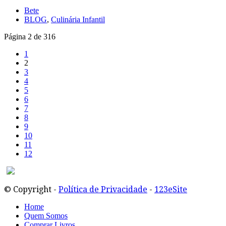
Bete
BLOG
,
Culinária Infantil
Página 2 de 316
1
2
3
4
5
6
7
8
9
10
11
12
© Copyright -
Política de Privacidade
-
123eSite
Home
Quem Somos
Comprar Livros