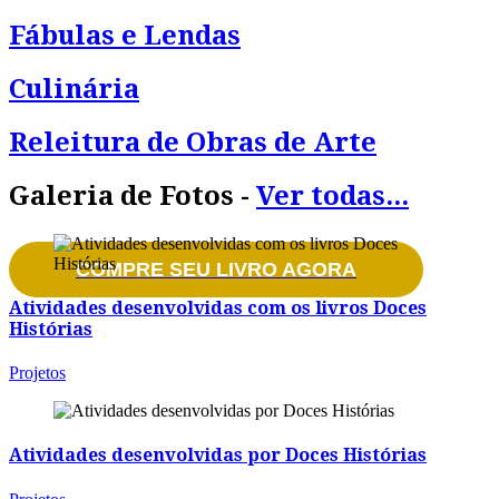
O prazer de inventar, de busca
Fábulas e Lendas
Culinária
e de construir um texto aliam-
Releitura de Obras de Arte
de fazer arte.
Galeria de Fotos -
Ver todas...
COMPRE SEU LIVRO AGORA
Atividades desenvolvidas com os livros Doces
Histórias
Projetos
Atividades desenvolvidas por Doces Histórias