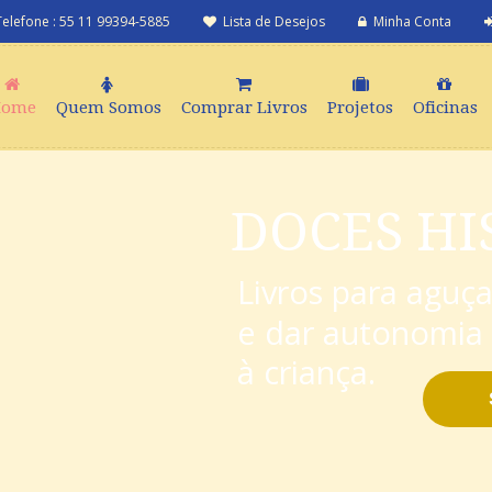
Telefone : 55 11 99394-5885
Lista de Desejos
Minha Conta
Home
Quem Somos
Comprar Livros
Projetos
Oficinas
DOCES HI
Livros para aguça
e dar autonomia 
à criança.