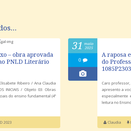
dos...
31
maio
2025
luxo – obra aprovada
A raposa e
0
o PNLD Literário
do Profes
1085P230
lisabete Ribeiro / Ana Claudia
Caro professor,
S INICIAIS / Objeto 03: Obras
apresento a voc
iciais do ensino fundamental (4⁠º
especialmente 
leitura no Ensino
D 2023
Claudia