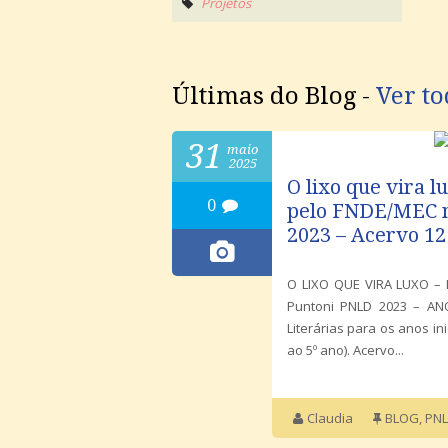
Projetos
Últimas do Blog -
Ver to
31
maio
2025
O lixo que vira 
0
pelo FNDE/MEC n
2023 – Acervo 12
O LIXO QUE VIRA LUXO – E
Puntoni PNLD 2023 – ANO
Literárias para os anos in
ao 5⁠º ano). Acervo...
Claudia
BLOG
,
PNL