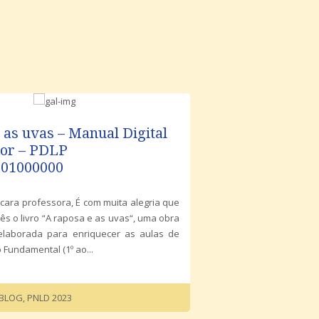
 as uvas – Manual Digital
sor – PDLP
301000000
 cara professora, É com muita alegria que
ês o livro “A raposa e as uvas“, uma obra
elaborada para enriquecer as aulas de
 Fundamental (1⁠º ao...
BLOG
,
PNLD 2023