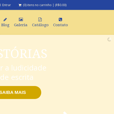
Entrar
(0) itens no carrinho
|
(
R$
0.00
)
Blog
Galeria
Catálogo
Contato
STÓRIAS
r a ludicidade
de escrita
SAIBA MAIS