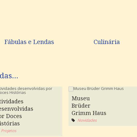
Fábulas e Lendas
Culinária
das...
Museu
tividades
Brüder
esenvolvidas
Grimm Haus
or Doces
Novidades
istórias
Projetos