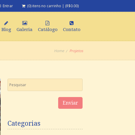
Entrar
(0) itens no carrinho
|
(
R$
0.00
)
Blog
Galeria
Catálogo
Contato
Home
Projetos
Categorias