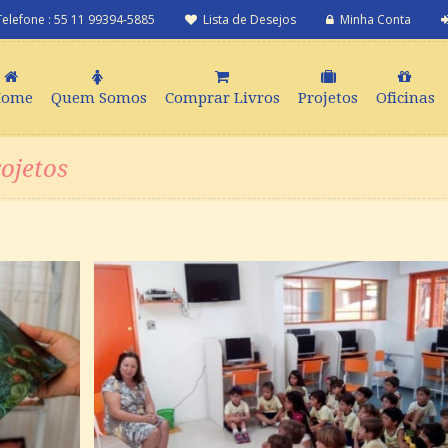
Telefone : 55 11 99394-5885
Lista de Desejos
Minha Conta
Home
Quem Somos
Comprar Livros
Projetos
Oficinas
rojetos