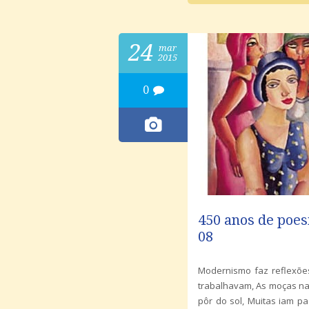
24
mar
2015
0
450 anos de poes
08
Modernismo faz reflexõe
trabalhavam, As moças n
pôr do sol, Muitas iam p