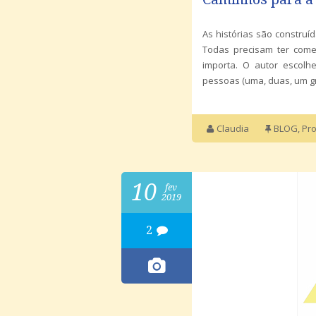
As histórias são construí
Todas precisam ter come
importa. O autor escolh
pessoas (uma, duas, um gr
Claudia
BLOG
,
Pro
10
fev
2019
2