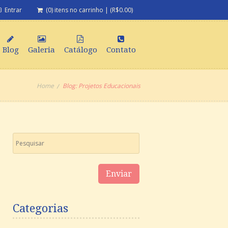
Entrar
(0) itens no carrinho
|
(
R$
0.00
)
Blog
Galeria
Catálogo
Contato
Home
Blog: Projetos Educacionais
Categorias