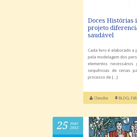
Doces Histórias 
projeto diferenci
saudável
Cada livro é elaborado a p
pela modelagem dos perso
elementos necessários
sequências de cenas pa
processo de […]
Claudia
BLOG
,
Fá
25
mar
2015