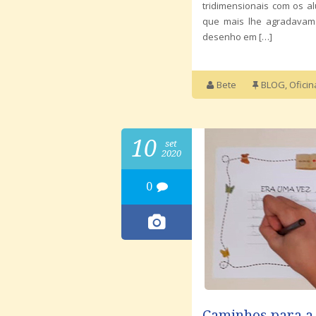
tridimensionais com os al
que mais lhe agradavam. 
desenho em […]
Bete
BLOG
,
Oficin
10
set
2020
0
Caminhos para a 