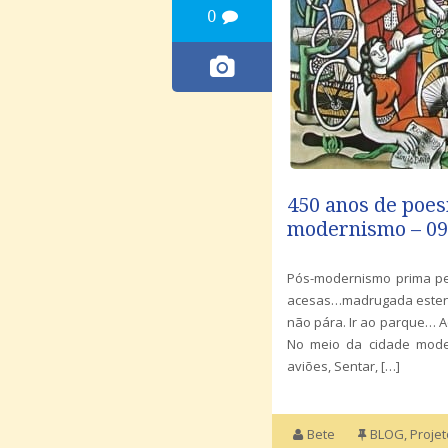
0
450 anos de poes
modernismo – 09
Pós-modernismo prima pe
acesas…madrugada estendi
não pára. Ir ao parque… A
No meio da cidade mode
aviões, Sentar, […]
Bete
BLOG
,
Proje