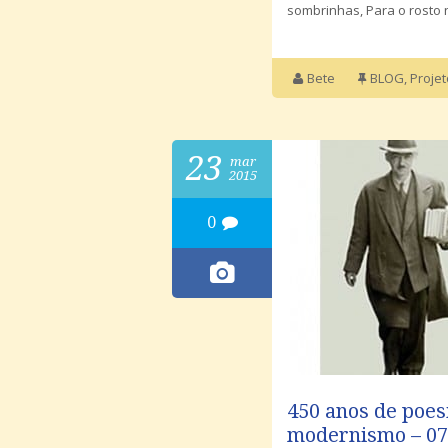
sombrinhas, Para o rosto 
Bete
BLOG
,
Proje
23
mar
2015
0
450 anos de poes
modernismo – 07