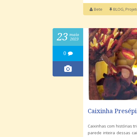
Bete
BLOG
,
Proje
23
maio
2023
0
Caixinha Presépi
Caixinhas com histórias t
parede inteira dessas cai