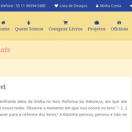
Telefone : 55 11 99394-5885
Lista de Desejos
Minha Conta
Home
Quem Somos
Comprar Livros
Projetos
Oficinas
ais
el
 brilhante ideia de Emília no livro Reforma da Natureza, em que ela
 nosso redor. Observe o momento em que isso ocorre no livro: “– […]
zer para a reforma dos livros? A Rãzinha pensou, pensou e não se