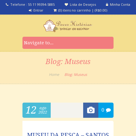
Telefone : 55 11 99394-5885
Lista de Desejos
Minha Conta
Entrar
(0) itens no carrinho
|
(
R$
0.00
)
Blog: Museus
Home
Blog: Museus
12
ago
0
2022
MUSEU DA PESCA – SANTOS