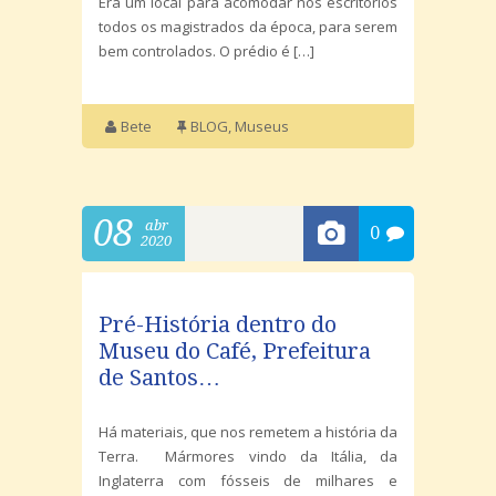
Era um local para acomodar nos escritórios
todos os magistrados da época, para serem
bem controlados. O prédio é […]
Bete
BLOG
,
Museus
08
abr
0
2020
Pré-História dentro do
Museu do Café, Prefeitura
de Santos…
Há materiais, que nos remetem a história da
Terra. Mármores vindo da Itália, da
Inglaterra com fósseis de milhares e