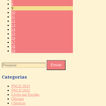
8
9
10
11
12
13
14
15
16
17
18
19
Categorias
PNLD 2023
PNLD 2022
Livros nas Escolas
Oficinas
Clássicos