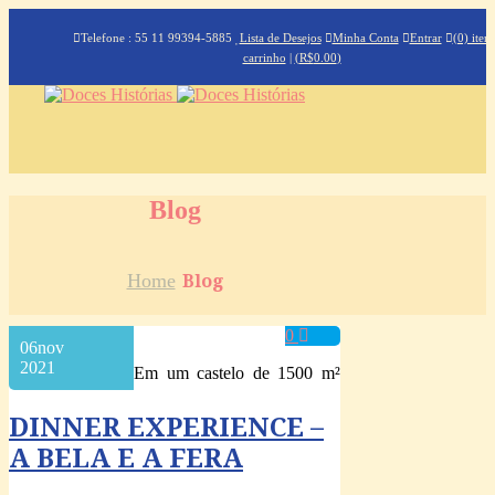
Telefone : 55 11 99394-5885
Lista de Desejos
Minha Conta
Entrar
(0) iten
carrinho
|
(
R$
0.00
)
Blog
Home
Blog
0
06
nov
2021
Em um castelo de 1500 m²
DINNER EXPERIENCE –
A BELA E A FERA