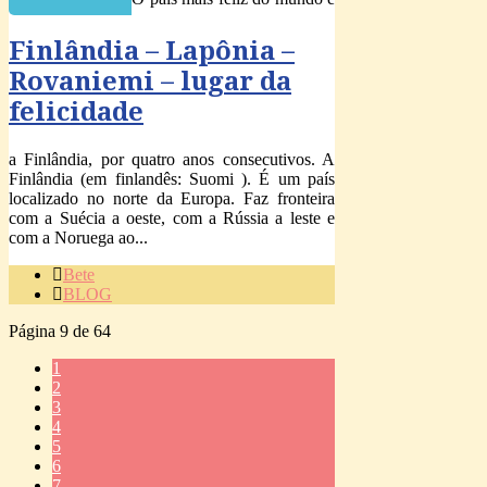
Finlândia – Lapônia –
Rovaniemi – lugar da
felicidade
a Finlândia, por quatro anos consecutivos. A
Finlândia (em finlandês: Suomi ). É um país
localizado no norte da Europa. Faz fronteira
com a Suécia a oeste, com a Rússia a leste e
com a Noruega ao...
Bete
BLOG
Página 9 de 64
1
2
3
4
5
6
7