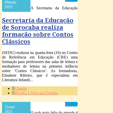
09
maio
2021
A Secretaria da Educação
Secretaria da Educação
de Sorocaba realiza
formação sobre Contos
Clássicos
(SEDU) realizou na quarta-feira (16) no Centro
de Referência em Educação (CRE) uma
formação para professores das salas de leitura e
mediadores de leitura na primeira infância
sobre ‘Contos Clássicos’. As formadoras,
Elisabete Ribeiro, que é especialista em
Literatura Infantil...
Claudia
BLOG
,
Livros nas Escolas
0
21
mar
2021
O país mais feliz do mundo é