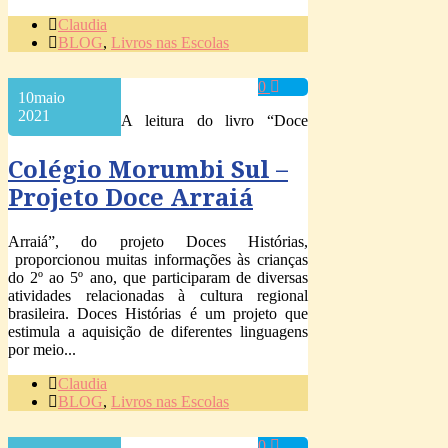
Claudia
BLOG
,
Livros nas Escolas
0
10
maio
2021
A leitura do livro “Doce
Colégio Morumbi Sul –
Projeto Doce Arraiá
Arraiá”, do projeto Doces Histórias,
proporcionou muitas informações às crianças
do 2º ao 5º ano, que participaram de diversas
atividades relacionadas à cultura regional
brasileira. Doces Histórias é um projeto que
estimula a aquisição de diferentes linguagens
por meio...
Claudia
BLOG
,
Livros nas Escolas
0