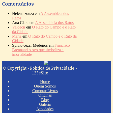
Comentários
Helena zouza
em
A Assembleia dos
Ratos
Ana Clara
em
A Assembleia dos Ratos
Valdecir
em
O Rato do Campo e o Rato
da Cidade
Maria
em
O Rato do Campo e o Rato da
Cidade
Sylvio cezar Medeiros
em
Francisco
Brennand o ovo que simboliza a
imortalidade
© Copyright -
Política de Privacidade
-
123eSite
Home
Quem Somos
Comprar Livros
Oficinas
Blog
Galeria
Atividades