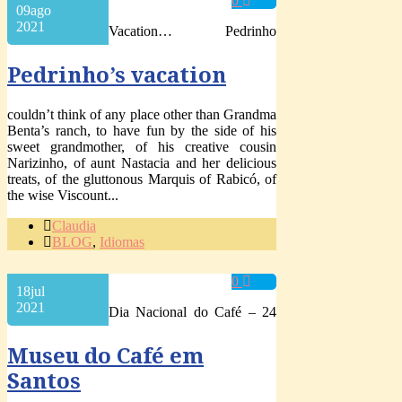
0
09
ago
2021
Vacation… Pedrinho
Pedrinho’s vacation
couldn’t think of any place other than Grandma
Benta’s ranch, to have fun by the side of his
sweet grandmother, of his creative cousin
Narizinho, of aunt Nastacia and her delicious
treats, of the gluttonous Marquis of Rabicó, of
the wise Viscount...
Claudia
BLOG
,
Idiomas
0
18
jul
2021
Dia Nacional do Café – 24
Museu do Café em
Santos